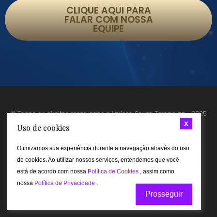
CLIQUE AQUI PARA
FALAR COM NOSSA
EQUIPE
© Todos os direitos reservados a Larissa Souza Terapeuta - 2025
x
Uso de cookies
Otimizamos sua experiência durante a navegação através do uso
de cookies. Ao utilizar nossos serviços, entendemos que você
está de acordo com nossa
Política de Cookies
, assim como
nossa
Política de Privacidade
.
Prosseguir