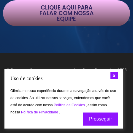
CLIQUE AQUI PARA
FALAR COM NOSSA
EQUIPE
© Todos os direitos reservados a Larissa Souza Terapeuta - 2025
x
Uso de cookies
Otimizamos sua experiência durante a navegação através do uso
de cookies. Ao utilizar nossos serviços, entendemos que você
está de acordo com nossa
Política de Cookies
, assim como
nossa
Política de Privacidade
.
Prosseguir